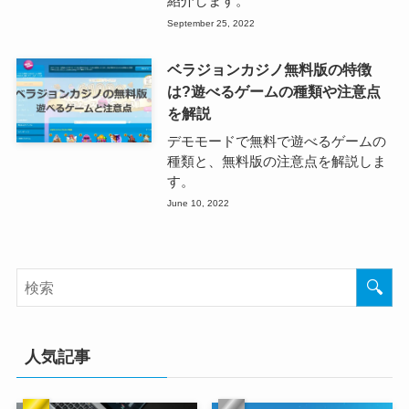
紹介します。
September 25, 2022
ベラジョンカジノ無料版の特徴
は?遊べるゲームの種類や注意点
を解説
デモモードで無料で遊べるゲームの
種類と、無料版の注意点を解説しま
す。
June 10, 2022
人気記事