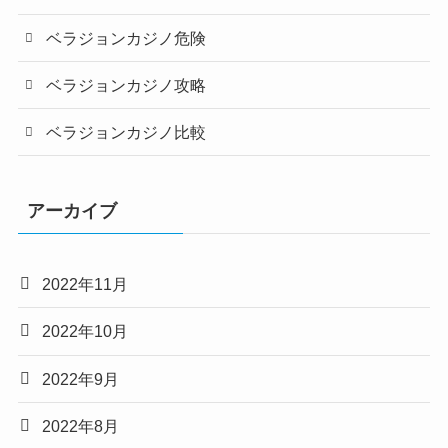
ベラジョンカジノ危険
ベラジョンカジノ攻略
ベラジョンカジノ比較
アーカイブ
2022年11月
2022年10月
2022年9月
2022年8月