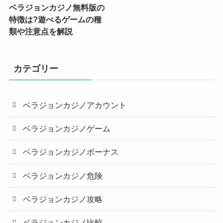
ベラジョンカジノ無料版の
特徴は?遊べるゲームの種
類や注意点を解説
カテゴリー
ベラジョンカジノアカウント
ベラジョンカジノゲーム
ベラジョンカジノボーナス
ベラジョンカジノ危険
ベラジョンカジノ攻略
ベラジョンカジノ比較