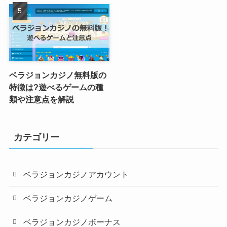
ベラジョンカジノ無料版の
特徴は?遊べるゲームの種
類や注意点を解説
カテゴリー
ベラジョンカジノアカウント
ベラジョンカジノゲーム
ベラジョンカジノボーナス