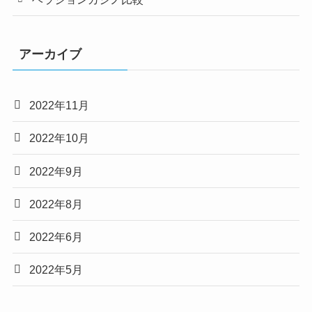
アーカイブ
2022年11月
2022年10月
2022年9月
2022年8月
2022年6月
2022年5月