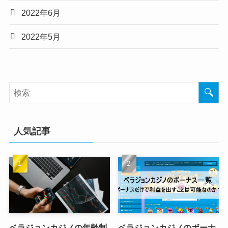
2022年6月
2022年5月
人気記事
ベラジョンカジノの年齢制
ベラジョンカジノのボーナ