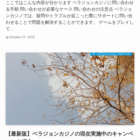
ここではこんな内容が分かります ベラジョンカジノに問い合わせ
る手順 問い合わせが必要なケース 問い合わせの注意点 ベラジョ
ンカジノでは、疑問やトラブルが起こった際にサポートに問い合
わせることで問題を解決することができます。 ゲームをプレイし
て...
October 27, 2022
ベラジョンカジノボーナス
【最新版】ベラジョンカジノの現在実施中のキャンペ