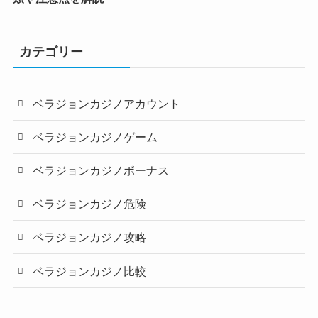
カテゴリー
ベラジョンカジノアカウント
ベラジョンカジノゲーム
ベラジョンカジノボーナス
ベラジョンカジノ危険
ベラジョンカジノ攻略
ベラジョンカジノ比較