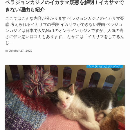
ベラジョンカジノのイカサマ疑惑を解明！イカサマで
きない理由も紹介
ここではこんな内容が分かります ベラジョンカジノのイカサマ疑
惑 考えられるイカサマの手段 イカサマができない理由 ベラジョ
ンカジノは日本で人気No.1のオンラインカジノですが、人気の高
さに伴い悪い口コミもあります。 なかには「イカサマをしてるん
じ...
October 27, 2022
ベラジョンカジノゲーム