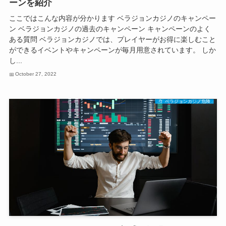
ーンを紹介
ここではこんな内容が分かります ベラジョンカジノのキャンペー
ン ベラジョンカジノの過去のキャンペーン キャンペーンのよく
ある質問 ベラジョンカジノでは、プレイヤーがお得に楽しむこと
ができるイベントやキャンペーンが毎月用意されています。 しか
し...
October 27, 2022
ベラジョンカジノ危険