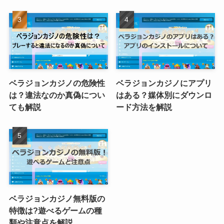
ベラジョンカジノの危険性
ベラジョンカジノにアプリ
は？違法なのか真偽につい
はある？媒体別にダウンロ
ても解説
ード方法を解説
ベラジョンカジノ無料版の
特徴は?遊べるゲームの種
類や注意点を解説