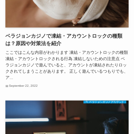
ベラジョンカジノで凍結・アカウントロックの種類
は？原因や対策法を紹介
ここではこんな内容がわかります 凍結・アカウントロックの種類
凍結・アカウントロックされる行為 凍結しないための注意点 ベ
ラジョンカジノで遊んでいると、アカウントが凍結されたりロッ
クされてしまうことがあります。 正しく遊んでいるつもりでも、
ア...
September 22, 2022
ベラジョンカジノアカウント